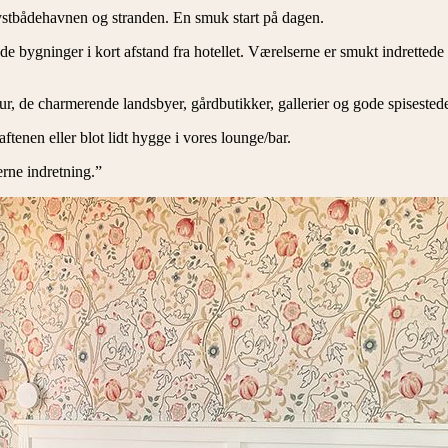
lystbådehavnen og stranden. En smuk start på dagen.
e bygninger i kort afstand fra hotellet. Værelserne er smukt indrettede i
r, de charmerende landsbyer, gårdbutikker, gallerier og gode spisestede
tenen eller blot lidt hygge i vores lounge/bar.
erne indretning.”