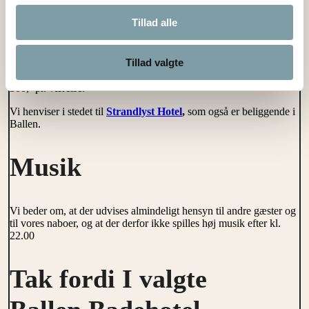
Tillad alle
Det er ikke tilladt at have husdyr med på Ballen Badehotel,
Anneks, Terrassehuse eller Villa.
Tillad valgte
I Rigmors Hus er det tilladt at have hund med mod et gebyr på
300,- pr. værelse.
Vi henviser i stedet til
Strandlyst Hotel
,
som også er beliggende i
Ballen.
Musik
Vi beder om, at der udvises almindeligt hensyn til andre gæster og
til vores naboer, og at der derfor ikke spilles høj musik efter kl.
22.00
Tak fordi I valgte