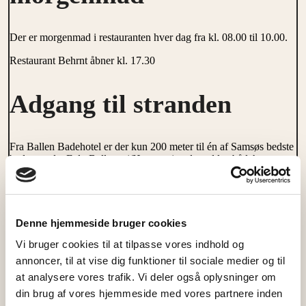
Der er morgenmad i restauranten hver dag fra kl. 08.00 til 10.00.
Restaurant Behrnt åbner kl. 17.30
Adgang til stranden
Fra Ballen Badehotel er der kun 200 meter til én af Samsøs bedste
badestrande. Følg Ballenvej/Havnevej ned mod lystbådehavnen.
Stranden ligger til højre for ishuset.
Sæsonen 2026
Denne hjemmeside bruger cookies
Vi bruger cookies til at tilpasse vores indhold og
17. april – 27. september. Fra 14. september har vi kun åbent i
annoncer, til at vise dig funktioner til sociale medier og til
weekenderne.
at analysere vores trafik. Vi deler også oplysninger om
din brug af vores hjemmeside med vores partnere inden