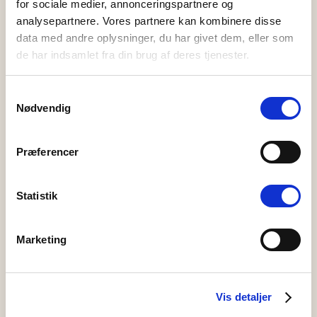
Parkering
for sociale medier, annonceringspartnere og
analysepartnere. Vores partnere kan kombinere disse
data med andre oplysninger, du har givet dem, eller som
Vi opfordrer til, at man parkerer hensynsfuldt og undgår at blokere
de har indsamlet fra din brug af deres tjenester.
for ind- og udkørsel.
Samtykkevalg
Ladestander til elbil
Nødvendig
Præferencer
Ved hotellet er der to ladestandere fra OK til opladning af elbil.
Køb via OKs app.
Statistik
Rygning
Marketing
Værelserne er røgfri. Rygning på hotellet er kun tilladt ved de
opstillede askebægre.
Vis detaljer
Husdyr